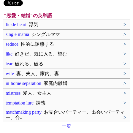
"恋愛・結婚"の英単語
fickle heart
浮気
>
single mama
シングルママ
>
seduce
性的に誘惑する
>
like
好きだ、気に入る、望む
>
tear
破れる、破る
>
wife
妻、夫人、家内、妻
>
in-home separation
家庭内離婚
>
mistress
愛人、女主人
>
temptation lure
誘惑
>
matchmaking party
お見合いパーティー、出会いパーティ
ー、合..
>
一覧