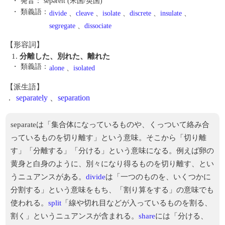
・ 発音：
sépərèit (米国/英国)
・ 類義語：
divide
、
cleave
、
isolate
、
discrete
、
insulate
、
segregate
、
dissociate
【形容詞】
1.
分離した、別れた、離れた
・ 類義語：
alone
、
isolated
【派生語】
.
separately
、
separation
separateは「集合体になっているものや、くっついて絡み合
っているものを切り離す」という意味。そこから「切り離
す」「分離する」「分ける」という意味になる。例えば卵の
黄身と白身のように、別々になり得るものを切り離す、とい
うニュアンスがある。
divide
は「一つのものを、いくつかに
分割する」という意味をもち、「割り算をする」の意味でも
使われる。
split
「線や切れ目などが入っているものを割る、
割く」というニュアンスが含まれる。
share
には「分ける、