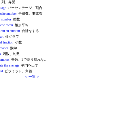
列、弁髪
ntage
パーセンテージ、割合..
site number
合成数、非素数
 number
整数
metic mean
相加平均
e out an amount
合計をする
art
棒グラフ
l fraction
小数
matics
数学
s
因数、約数
umbers
奇数、2で割り切れな..
ate the average
平均を出す
id
ピラミッド、角錐
＜ 一覧 ＞