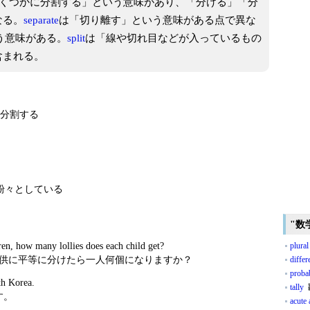
をいくつかに分割する」という意味があり、「分ける」「分
なる。
separate
は「切り離す」という意味がある点で異な
う意味がある。
split
は「線や切れ目などが入っているもの
含まれる。
に分割する
粉々としている
"数
ren, how many lollies does each child get?
plural
子供に平等に分けたら一人何個になりますか？
differ
probab
th Korea.
tally
す。
acute 