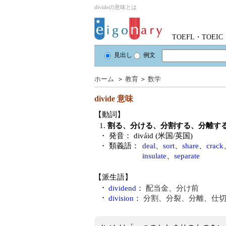
divideの意味とは
TOEFL・TOE
見出し
例文
ホーム
＞
教育
＞
数学
divide
意味
【動詞】
1.
割る、分ける、分割する、分離す
・ 発音：
diváid (米国/英国)
・ 類義語：
deal
、
sort
、
share
、
crack
insulate
、
separate
【派生語】
・
dividend
：
配当金、分け前
・
division
：
分割、分裂、分離、仕