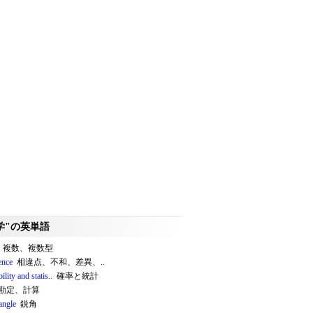
学"の英単語
複数、複数型
ence
相違点、不和、差異、..
ility and statis..
確率と統計
勘定、計算
angle
鋭角