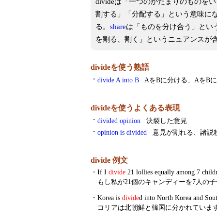
divideは「一つのかたまりのもの
割する」「分配する」という意味に
る。
share
は「ものを分け合う」とい
を割る、割く」というニュアンスが
divideを使う熟語
・
divide A into B
AをBに分ける、AをB
divideを使うよくある表現
・
divided opinion
決裂した意見
・
opinion is divided
意見が割れる、諸説
divide 例文
・
If I
divide
21 lollies equally among 7 child
もし私が21個のキャンディーを7人の
・
Korea is
divide
d into North Korea and Sou
コリアは北朝鮮と韓国に分かれていま