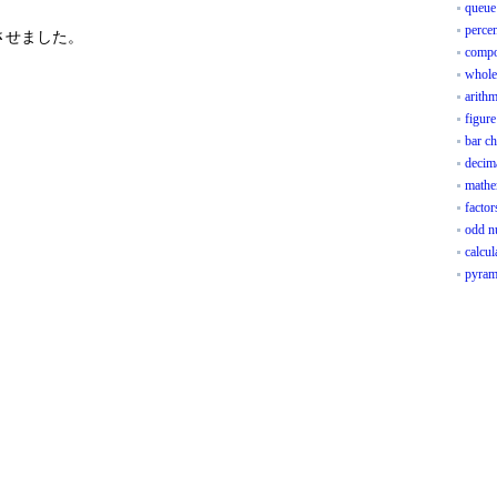
queue
perce
させました。
compo
whole
arith
figur
bar ch
decima
mathe
factor
odd n
calcul
pyram