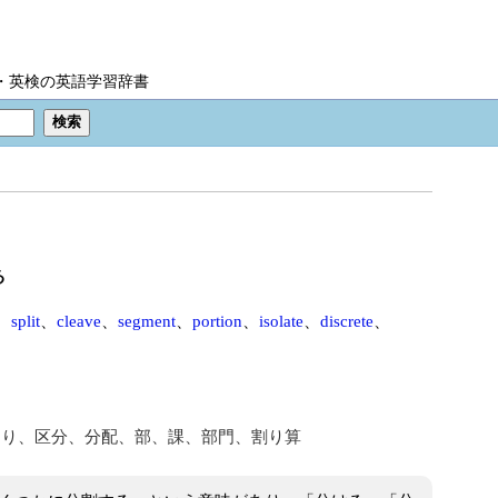
IC・英検の英語学習辞書
る
、
split
、
cleave
、
segment
、
portion
、
isolate
、
discrete
、
切り、区分、分配、部、課、部門、割り算