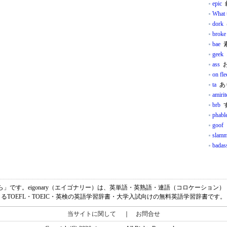
epic
What 
dork
broke
bae
素
geek
ass
お
on fle
ta
あ
amirit
brb
す
phabl
goof
slamm
badas
前ら」です。eigonary（エイゴナリー）は、英単語・英熟語・連語（コロケーショ
るTOEFL・TOEIC・英検の英語学習辞書・大学入試向けの無料英語学習辞書です。
当サイトに関して
｜
お問合せ