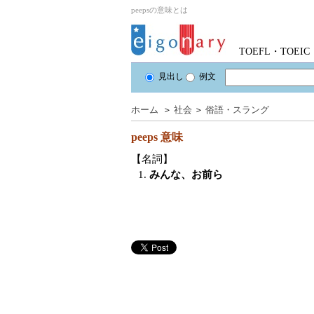
peepsの意味とは
TOEFL・TOE
見出し
例文
ホーム
＞
社会
＞
俗語・スラング
peeps
意味
【名詞】
1.
みんな、お前ら