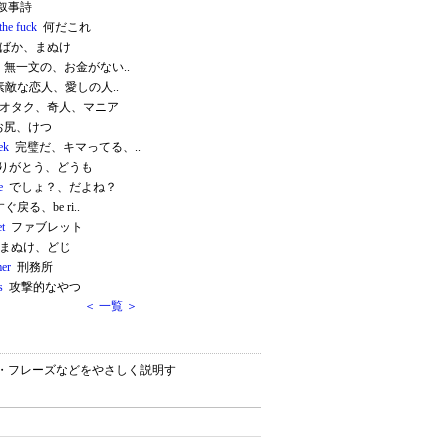
叙事詩
the fuck
何だこれ
ばか、まぬけ
無一文の、お金がない..
敵な恋人、愛しの人..
オタク、奇人、マニア
尻、けつ
ek
完璧だ、キマってる、..
りがとう、どうも
e
でしょ？、だよね？
ぐ戻る、be ri..
et
ファブレット
まぬけ、どじ
er
刑務所
s
攻撃的なやつ
＜ 一覧 ＞
ン）・フレーズなどをやさしく説明す