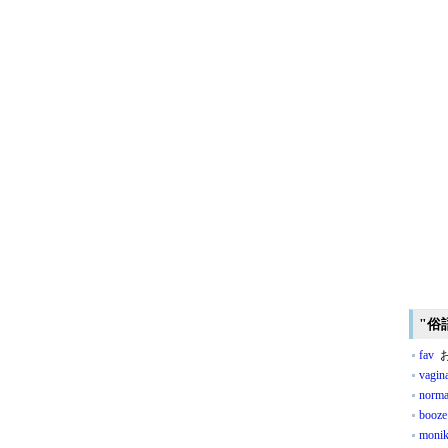
"俗
fav
お
vagin
norma
booze
monik