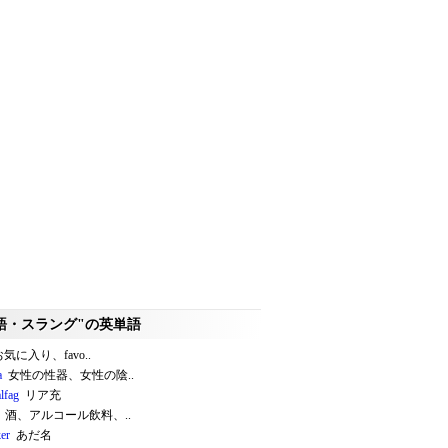
語・スラング"の英単語
気に入り、favo..
a
女性の性器、女性の陰..
lfag
リア充
酒、アルコール飲料、..
er
あだ名