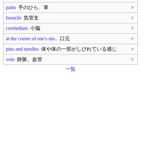
palm
手のひら、掌
>
bronchi
気管支
>
cerebellum
小脳
>
at the corner of one's mo..
口元
>
pins and needles
体や体の一部がしびれている感じ
>
vein
静脈、血管
>
一覧