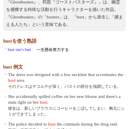
『Ghostbusters』、邦題『ゴーストバスターズ』」は、幽霊
を捕獲する特殊な活動を行うキャラクターを描いた作品。
『Ghostbusters』の「busters」は、「bust」から派生し「捕ま
える人たち」という意味である。
bustを使う熟語
・
bust one's butt
一生懸命努力する
bust 例文
・
The dress was designed with a low neckline that accentuates the
bust
area.
そのドレスはデコルテが深く、バストの部分を強調している。
・
She accidentally spilled coffee on her new blouse and there's a
stain right on her
bust
.
彼女は、新しいブラウスにコーヒーをこぼしてしまい、胸元にシ
ミができてしまった。
・
The police decided to
bust
the criminals during the drug raid.