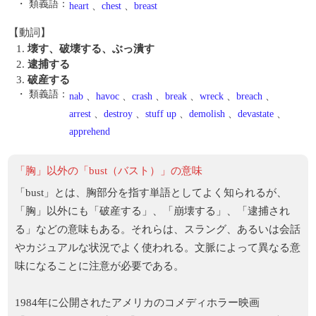
・ 類義語：
heart
、
chest
、
breast
【動詞】
1.
壊す、破壊する、ぶっ潰す
2.
逮捕する
3.
破産する
・ 類義語：
nab
、
havoc
、
crash
、
break
、
wreck
、
breach
、
arrest
、
destroy
、
stuff up
、
demolish
、
devastate
、
apprehend
「胸」以外の「bust（バスト）」の意味
「bust」とは、胸部分を指す単語としてよく知られるが、
「胸」以外にも「破産する」、「崩壊する」、「逮捕され
る」などの意味もある。それらは、スラング、あるいは会話
やカジュアルな状況でよく使われる。文脈によって異なる意
味になることに注意が必要である。
1984年に公開されたアメリカのコメディホラー映画