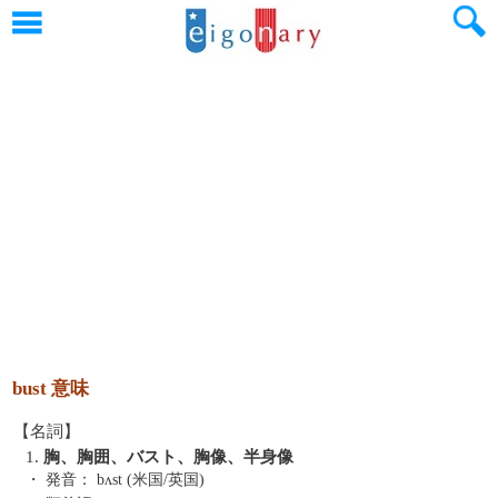
bust 意味
【名詞】
1.
胸、胸囲、バスト、胸像、半身像
・ 発音：
bʌst (米国/英国)