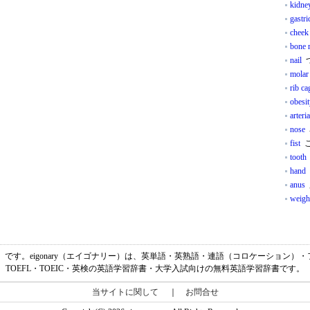
kidne
gastri
cheek
bone 
nail
molar
rib ca
obesi
arteria
nose
fist
こ
tooth
hand
anus
weigh
は、「頸動脈」です。eigonary（エイゴナリー）は、英単語・英熟語・連語（コロケーショ
TOEFL・TOEIC・英検の英語学習辞書・大学入試向けの無料英語学習辞書です。
当サイトに関して
｜
お問合せ