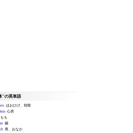
体"の英単語
ers
ほおひげ、頬髯
atria
心房
もも
ine
腸
ch
胃、おなか