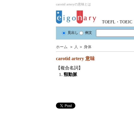
carotid arteryの意味とは
TOEFL・TOE
見出し
例文
ホーム
＞
人
＞
身体
carotid artery
意味
【複合名詞】
1.
頸動脈