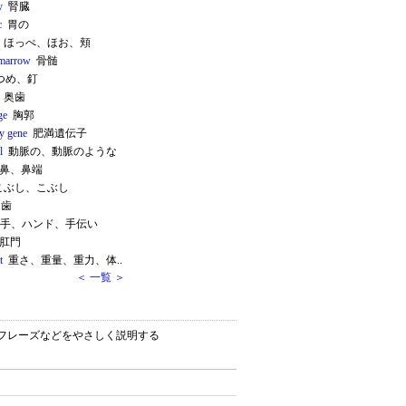
y
腎臓
c
胃の
ほっぺ、ほお、頬
marrow
骨髄
つめ、釘
奥歯
ge
胸郭
ty gene
肥満遺伝子
l
動脈の、動脈のような
鼻、鼻端
ぶし、こぶし
歯
手、ハンド、手伝い
肛門
t
重さ、重量、重力、体..
＜ 一覧 ＞
ン）・フレーズなどをやさしく説明する