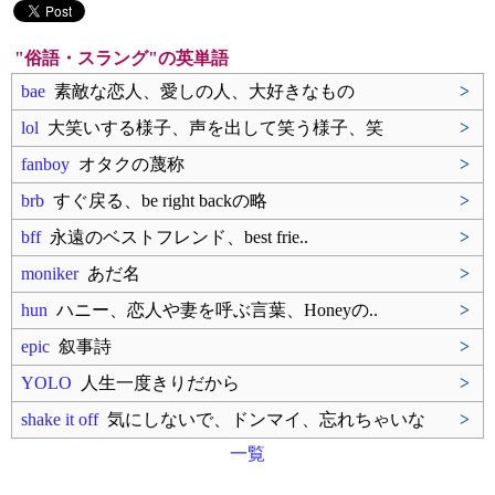
"俗語・スラング"の英単語
bae
素敵な恋人、愛しの人、大好きなもの
>
lol
大笑いする様子、声を出して笑う様子、笑
>
fanboy
オタクの蔑称
>
brb
すぐ戻る、be right backの略
>
bff
永遠のベストフレンド、best frie..
>
moniker
あだ名
>
hun
ハニー、恋人や妻を呼ぶ言葉、Honeyの..
>
epic
叙事詩
>
YOLO
人生一度きりだから
>
shake it off
気にしないで、ドンマイ、忘れちゃいな
>
一覧