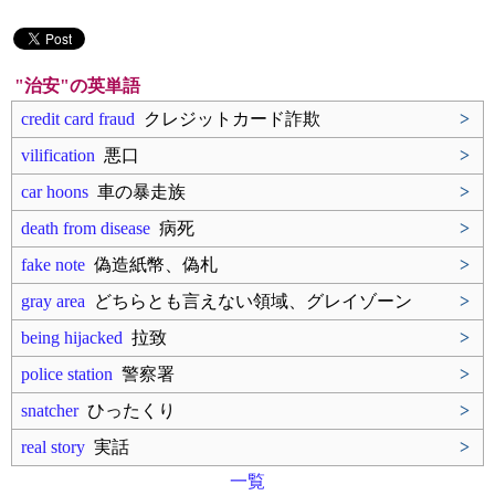
"治安"の英単語
credit card fraud
クレジットカード詐欺
>
vilification
悪口
>
car hoons
車の暴走族
>
death from disease
病死
>
fake note
偽造紙幣、偽札
>
gray area
どちらとも言えない領域、グレイゾーン
>
being hijacked
拉致
>
police station
警察署
>
snatcher
ひったくり
>
real story
実話
>
一覧