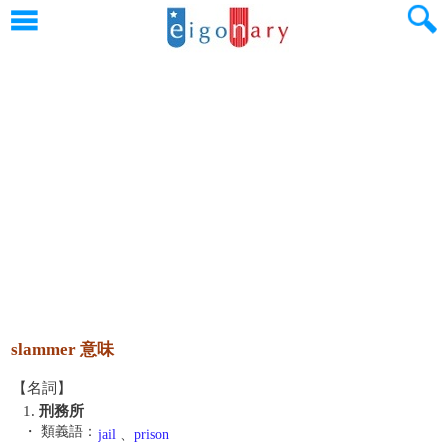
slammer 意味
【名詞】
1.
刑務所
・ 類義語：
jail
、
prison