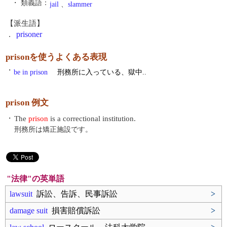
・ 類義語：
jail
、
slammer
【派生語】
.
prisoner
prisonを使うよくある表現
・
be in prison
刑務所に入っている、獄中..
prison 例文
・
The
prison
is a correctional institution.
刑務所は矯正施設です。
"法律"の英単語
lawsuit
訴訟、告訴、民事訴訟
>
damage suit
損害賠償訴訟
>