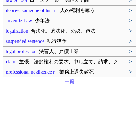
law school
ロースクール、法科大学院
>
deprive someone of his ri..
人の権利を奪う
>
Juvenile Law
少年法
>
legalization
合法化、適法化、公認、適法
>
suspended sentence
執行猶予
>
legal profession
法曹人、弁護士業
>
claim
主張、法的権利の要求、申し立て、請求、ク..
>
professional negligence r..
業務上過失致死
>
一覧