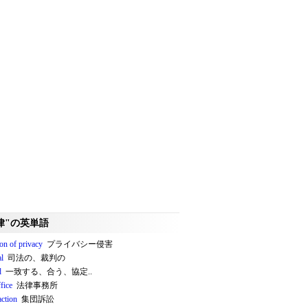
律"の英単語
on of privacy
プライバシー侵害
al
司法の、裁判の
d
一致する、合う、協定..
fice
法律事務所
action
集団訴訟