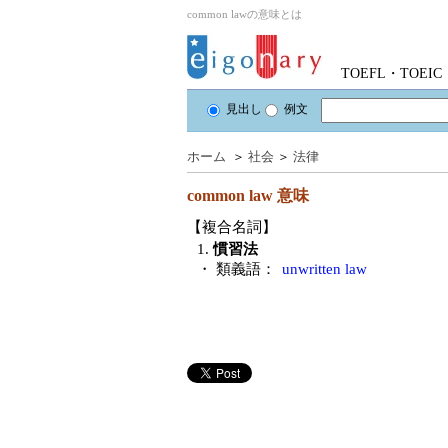
common lawの意味とは
TOEFL・TOE
見出し
例文
ホーム
＞
社会
＞
法律
common law
意味
【複合名詞】
1.
慣習法
・ 類義語：
unwritten law