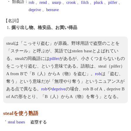
・ 類義語：
rob
、
rend
、
usurp
、
crook
、
filch
、
pluck
、
pilfer
、
deprive
、
bereave
【名詞】
1.
掘り出し物、格安品、お買い得品
stealは「こっそり盗む」が原義。野球用語で盗塁のことを
「スチール」と呼ぶが、英語ではstolen baseとよばれてい
る。stealの同義語には
pilfer
があるが、小さくつまらないもの
をこっそり盗む、という意味である。語順は、steal（pilfer）
A from Bで「B（人）からA（物）を盗む」。
rob
は「盗む、
奪う」という意味だが「無理やり奪う」というニュアンスが
ある点で異なる。
rob
や
deprive
の場合、rob B of A，deprive B
of Aの形をとり、「B（人）からA（物）を奪う」となる。
stealを使う熟語
・
steal bases
盗塁する