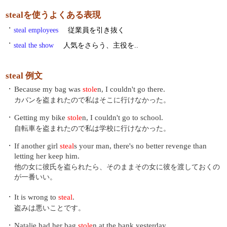
stealを使うよくある表現
・
steal employees
従業員を引き抜く
・
steal the show
人気をさらう、主役を..
steal 例文
・
Because my bag was
stole
n, I couldn't go there.
カバンを盗まれたので私はそこに行けなかった。
・
Getting my bike
stole
n, I couldn't go to school.
自転車を盗まれたので私は学校に行けなかった。
・
If another girl
steal
s your man, there's no better revenge than
letting her keep him.
他の女に彼氏を盗られたら、そのままその女に彼を渡しておくの
が一番いい。
・
It is wrong to
steal
.
盗みは悪いことです。
・
Natalie had her bag
stole
n at the bank yesterday.