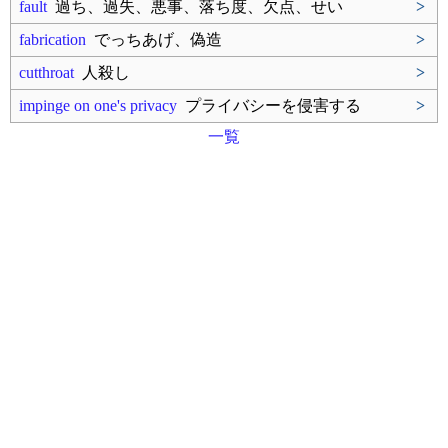
fault
過ち、過失、悪事、落ち度、欠点、せい
>
fabrication
でっちあげ、偽造
>
cutthroat
人殺し
>
impinge on one's privacy
プライバシーを侵害する
>
一覧