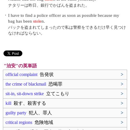
ナタリーは昨日、銀行でかばんを盗まれた。
・
I have to find a police officer as soon as possible because my
bag has been
stole
n.
バックを盗まれてしまったので私は警察をできるだけ早く見つけ
なければならない。
"治安"の英単語
official complaint
告発状
>
the crime of blackmail
恐喝罪
>
sit-in, sit-down strike
立てこもり
>
kill
殺す、殺害する
>
guilty party
犯人、罪人
>
critical regions
危険地域
>