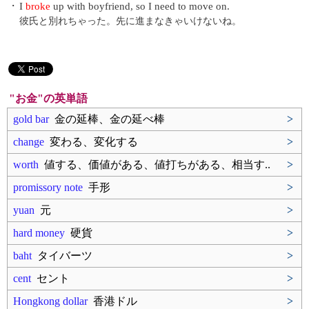
・
I
broke
up with boyfriend, so I need to move on.
彼氏と別れちゃった。先に進まなきゃいけないね。
"お金"の英単語
gold bar
金の延棒、金の延べ棒
>
change
変わる、変化する
>
worth
値する、価値がある、値打ちがある、相当す..
>
promissory note
手形
>
yuan
元
>
hard money
硬貨
>
baht
タイバーツ
>
cent
セント
>
Hongkong dollar
香港ドル
>