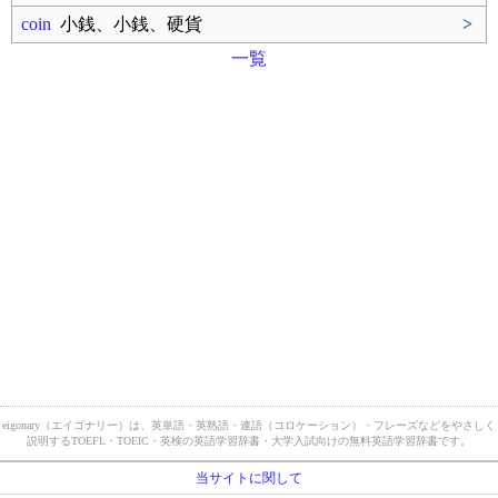
coin
小銭、小銭、硬貨
>
一覧
eigonary（エイゴナリー）は、英単語・英熟語・連語（コロケーション）・フレーズなどをやさしく
説明するTOEFL・TOEIC・英検の英語学習辞書・大学入試向けの無料英語学習辞書です。
当サイトに関して