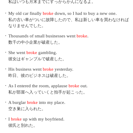
私はいつも月末までにすっからかんになるよ。
・
My old car finally
broke
down, so I had to buy a new one.
私の古い車がついに故障したので、私は新しい車を買わなければ
なりませんでした。
・
Thousands of small businesses went
broke
.
数千の中小企業が破産した。
・
She went
broke
gambling.
彼女はギャンブルで破産した。
・
His business went
broke
yesterday.
昨日、彼のビジネスは破産した。
・
As I entered the room, applause
broke
out.
私が部屋へ入っていくと拍手が起こった。
・
A burglar
broke
into my place.
空き巣に入られた。
・
I
broke
up with my boyfriend.
彼氏と別れた。