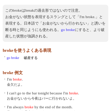
このbrokeはbreakの過去形ではないので注意。
お金がない状態を表現するスラングとして「I'm broke.」と
表現する。日本語で「お金がないから行かれない」と誘いを
断る時と同じようにも使われる。
go broke
にすると、より破
産した状態が強調される。
brokeを使うよくある表現
・
go broke
破産する
broke 例文
・
I'm
broke
.
金欠だよ。
・
I can't go to the bar tonight because I'm
broke
.
お金がないから今夜はバーに行かれないよ。
・
I'm always
broke
by the end of the month.