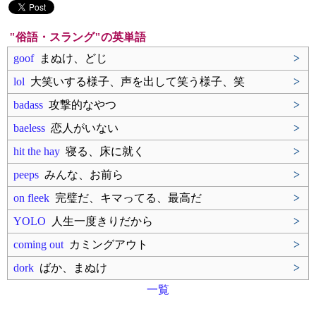
"俗語・スラング"の英単語
goof
まぬけ、どじ
>
lol
大笑いする様子、声を出して笑う様子、笑
>
badass
攻撃的なやつ
>
baeless
恋人がいない
>
hit the hay
寝る、床に就く
>
peeps
みんな、お前ら
>
on fleek
完璧だ、キマってる、最高だ
>
YOLO
人生一度きりだから
>
coming out
カミングアウト
>
dork
ばか、まぬけ
>
一覧