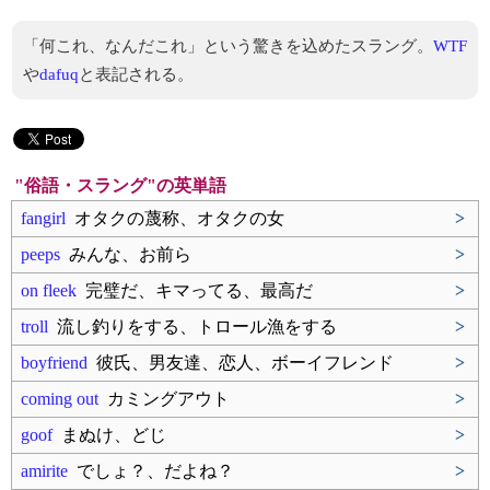
「何これ、なんだこれ」という驚きを込めたスラング。
WTF
や
dafuq
と表記される。
"俗語・スラング"の英単語
fangirl
オタクの蔑称、オタクの女
>
peeps
みんな、お前ら
>
on fleek
完璧だ、キマってる、最高だ
>
troll
流し釣りをする、トロール漁をする
>
boyfriend
彼氏、男友達、恋人、ボーイフレンド
>
coming out
カミングアウト
>
goof
まぬけ、どじ
>
amirite
でしょ？、だよね？
>