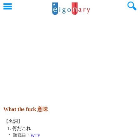
What the fuck 意味
【名詞】
1.
何だこれ
・ 類義語：
WTF