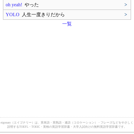
oh yeah!
やった
>
YOLO
人生一度きりだから
>
一覧
eigonary（エイゴナリー）は、英単語・英熟語・連語（コロケーション）・フレーズなどをやさしく
説明するTOEFL・TOEIC・英検の英語学習辞書・大学入試向けの無料英語学習辞書です。