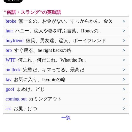
"俗語・スラング"の英単語
broke
無一文の、お金がない、すっからかん、金欠
>
hun
ハニー、恋人や妻を呼ぶ言葉、Honeyの..
>
boyfriend
彼氏、男友達、恋人、ボーイフレンド
>
brb
すぐ戻る、be right backの略
>
WTF
何これ、何だこれ、What the Fu..
>
on fleek
完璧だ、キマってる、最高だ
>
fav
お気に入り、favoriteの略
>
goof
まぬけ、どじ
>
coming out
カミングアウト
>
ass
お尻、けつ
>
一覧