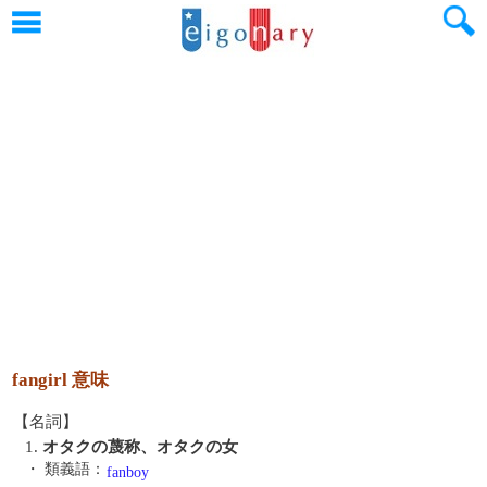
fangirl 意味
【名詞】
1.
オタクの蔑称、オタクの女
・ 類義語：
fanboy