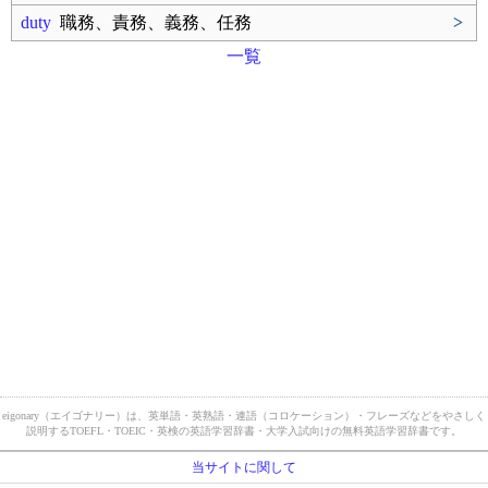
duty
職務、責務、義務、任務
>
一覧
eigonary（エイゴナリー）は、英単語・英熟語・連語（コロケーション）・フレーズなどをやさしく
説明するTOEFL・TOEIC・英検の英語学習辞書・大学入試向けの無料英語学習辞書です。
当サイトに関して