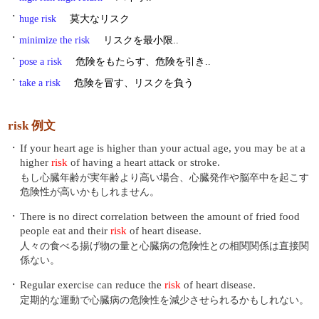
・
huge risk
莫大なリスク
・
minimize the risk
リスクを最小限..
・
pose a risk
危険をもたらす、危険を引き..
・
take a risk
危険を冒す、リスクを負う
risk 例文
・
If your heart age is higher than your actual age, you may be at a
higher
risk
of having a heart attack or stroke.
もし心臓年齢が実年齢より高い場合、心臓発作や脳卒中を起こす
危険性が高いかもしれません。
・
There is no direct correlation between the amount of fried food
people eat and their
risk
of heart disease.
人々の食べる揚げ物の量と心臓病の危険性との相関関係は直接関
係ない。
・
Regular exercise can reduce the
risk
of heart disease.
定期的な運動で心臓病の危険性を減少させられるかもしれない。