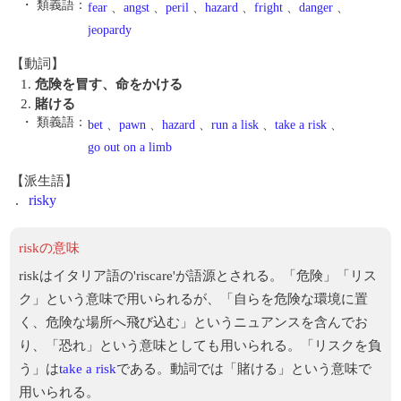
・ 類義語：
fear
、
angst
、
peril
、
hazard
、
fright
、
danger
、
jeopardy
【動詞】
1.
危険を冒す、命をかける
2.
賭ける
・ 類義語：
bet
、
pawn
、
hazard
、
run a lisk
、
take a risk
、
go out on a limb
【派生語】
.
risky
riskの意味
riskはイタリア語の'riscare'が語源とされる。「危険」「リス
ク」という意味で用いられるが、「自らを危険な環境に置
く、危険な場所へ飛び込む」というニュアンスを含んでお
り、「恐れ」という意味としても用いられる。「リスクを負
う」は
take a risk
である。動詞では「賭ける」という意味で
用いられる。