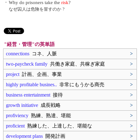
・
Why do prisoners take the
risk
?
なぜ囚人は危険を冒すのか ?
"経営・管理"の英単語
connections
コネ、人脈
>
two-paycheck family
共働き家庭、共稼ぎ家庭
>
project
計画、企画、事業
>
highly profitable busines..
非常にもうかる商売
>
business entertainment
接待
>
growth initiative
成長戦略
>
profiviency
熟練、熟達、堪能
>
proficient
熟練した、上達した、堪能な
>
development plans
開発計画
>