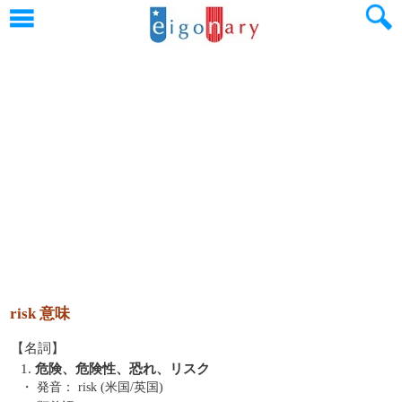
risk 意味
【名詞】
1.
危険、危険性、恐れ、リスク
・ 発音：
risk (米国/英国)