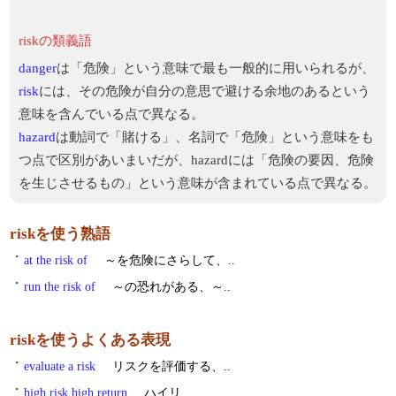
riskの類義語
danger
は「危険」という意味で最も一般的に用いられるが、
risk
には、その危険が自分の意思で避ける余地のあるという
意味を含んでいる点で異なる。
hazard
は動詞で「賭ける」、名詞で「危険」という意味をも
つ点で区別があいまいだが、hazardには「危険の要因、危険
を生じさせるもの」という意味が含まれている点で異なる。
riskを使う熟語
・
at the risk of
～を危険にさらして、..
・
run the risk of
～の恐れがある、～..
riskを使うよくある表現
・
evaluate a risk
リスクを評価する、..
・
high risk high return
ハイリ..