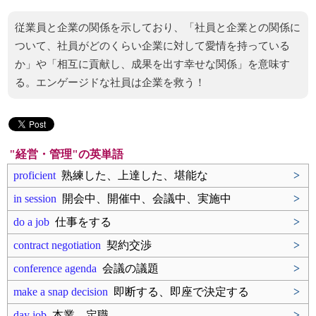
従業員と企業の関係を示しており、「社員と企業との関係に
ついて、社員がどのくらい企業に対して愛情を持っている
か」や「相互に貢献し、成果を出す幸せな関係」を意味す
る。エンゲージドな社員は企業を救う！
"経営・管理"の英単語
proficient
熟練した、上達した、堪能な
>
in session
開会中、開催中、会議中、実施中
>
do a job
仕事をする
>
contract negotiation
契約交渉
>
conference agenda
会議の議題
>
make a snap decision
即断する、即座で決定する
>
day job
本業、定職
>