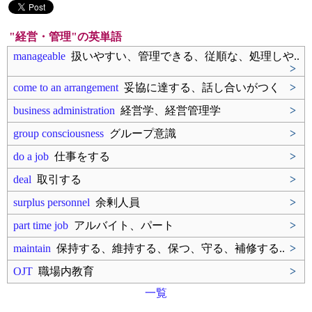
"経営・管理"の英単語
manageable
扱いやすい、管理できる、従順な、処理しや..
>
come to an arrangement
妥協に達する、話し合いがつく
>
business administration
経営学、経営管理学
>
group consciousness
グループ意識
>
do a job
仕事をする
>
deal
取引する
>
surplus personnel
余剰人員
>
part time job
アルバイト、パート
>
maintain
保持する、維持する、保つ、守る、補修する..
>
OJT
職場内教育
>
一覧