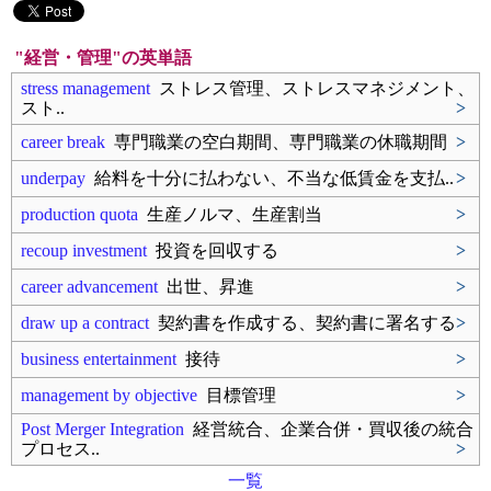
"経営・管理"の英単語
stress management
ストレス管理、ストレスマネジメント、
スト..
>
career break
専門職業の空白期間、専門職業の休職期間
>
underpay
給料を十分に払わない、不当な低賃金を支払..
>
production quota
生産ノルマ、生産割当
>
recoup investment
投資を回収する
>
career advancement
出世、昇進
>
draw up a contract
契約書を作成する、契約書に署名する
>
business entertainment
接待
>
management by objective
目標管理
>
Post Merger Integration
経営統合、企業合併・買収後の統合
プロセス..
>
一覧