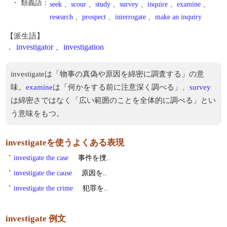
・ 類義語：
seek
、
scour
、
study
、
survey
、
inquire
、
examine
、
research
、
prospect
、
interrogate
、
make an inquiry
【派生語】
.
investigator
、
investigation
investigateは「物事の真偽や原因を綿密に調査する」の意
味。
examine
は「何かをする前に注意深く調べる」、
survey
は綿密さではなく「広い範囲のことを全体的に調べる」とい
う意味をもつ。
investigateを使うよくある表現
・
investigate the case
事件を捜..
・
investigate the cause
原因を..
・
investigate the crime
犯罪を..
investigate 例文