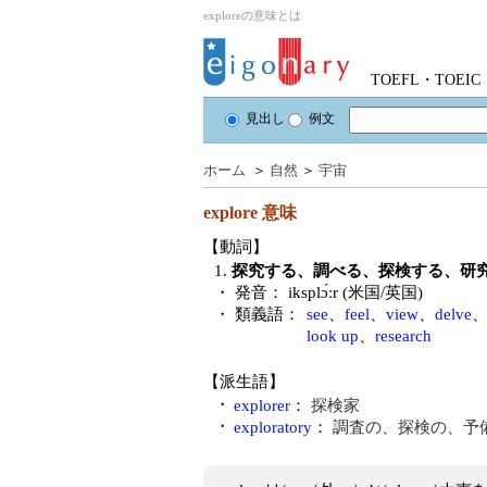
exploreの意味とは
TOEFL・TOE
見出し
例文
ホーム
＞
自然
＞
宇宙
explore
意味
【動詞】
1.
探究する、調べる、探検する、研
・ 発音：
iksplɔ́ːr (米国/英国)
・ 類義語：
see
、
feel
、
view
、
delve
look up
、
research
【派生語】
・
explorer
：
探検家
・
exploratory
：
調査の、探検の、予