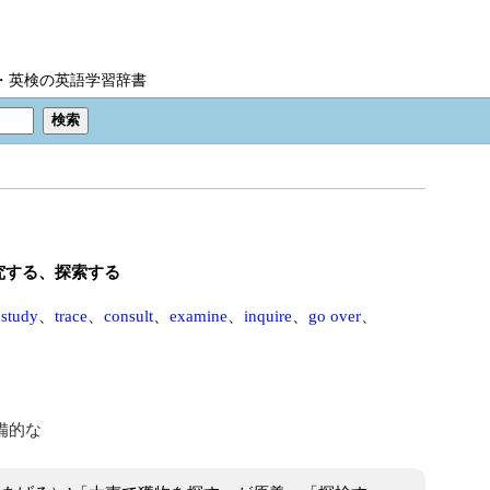
IC・英検の英語学習辞書
究する、探索する
、
study
、
trace
、
consult
、
examine
、
inquire
、
go over
、
備的な