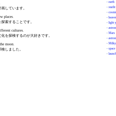
earth
.
starli
計画しています。
cosmi
w places.
heave
を探索することです。
light 
astro
fferent cultures.
Mars
文化を探検するのが大好きです。
astron
Milk
 the moon.
space 
探検しました。
launch 