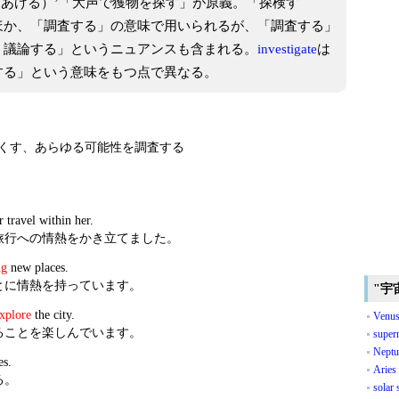
re（大声をあげる）’「大声で獲物を探す」が原義。「探検す
ほか、「調査する」の意味で用いられるが、「調査する」
、議論する」というニュアンスも含まれる。
investigate
は
する」という意味をもつ点で異なる。
くす、あらゆる可能性を調査する
 travel within her.
旅行への情熱をかき立てました。
ng
new places.
とに情熱を持っています。
"宇
xplore
the city.
Venu
ることを楽しんでいます。
super
Neptu
es.
Aries
る。
solar