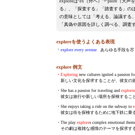
exploreは‘ex（外へ）’+‘plo
る」、「探査する」「踏査する」の
の意味としては「考える、論議する
「真偽や原因を詳しく調べる、調査
exploreを使うよくある表現
・
explore every avenue
あらゆる手段を尽
explore 例文
・
Exploring
new cultures ignited a passion for
新しい文化を探求することが、彼女の
・
She has a passion for traveling and
explori
彼女は旅行や新しい場所を探検するこ
・
She enjoys taking a ride on the subway to
e
彼女は街を探検するために地下鉄に乗
・
The play
explore
s complex emotional them
その劇は複雑な感情のテーマを探求す