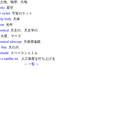
土地、地球、大地
t sky
星空
c rocket
宇宙ロケット
nly body
天体
year
光年
nomical
天文の、天文学の
火星、マーズ
omical telescope
天体望遠鏡
y Way
天の川
shuttle
スペースシャトル
a satellite int..
人工衛星を打ち上げる
＜ 一覧 ＞