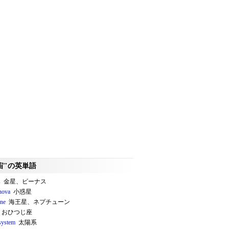
宙"の英単語
s
金星、ビーナス
nova
小惑星
ne
海王星、ネプチューン
おひつじ座
 system
太陽系