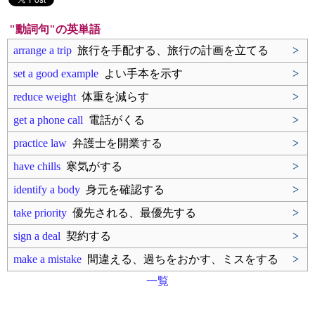
"動詞句"の英単語
arrange a trip
旅行を手配する、旅行の計画を立てる
>
set a good example
よい手本を示す
>
reduce weight
体重を減らす
>
get a phone call
電話がくる
>
practice law
弁護士を開業する
>
have chills
寒気がする
>
identify a body
身元を確認する
>
take priority
優先される、最優先する
>
sign a deal
契約する
>
make a mistake
間違える、過ちをおかす、ミスをする
>
一覧