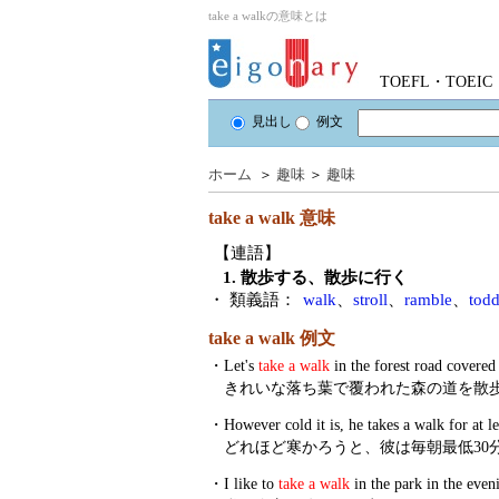
take a walkの意味とは
TOEFL・TOE
見出し
例文
ホーム
＞
趣味
＞
趣味
take a walk
意味
【連語】
1. 散歩する、散歩に行く
・ 類義語：
walk
、
stroll
、
ramble
、
todd
take a walk 例文
・
Let's
take a walk
in the forest road covered 
きれいな落ち葉で覆われた森の道を散
・
However cold it is, he takes a walk for at l
どれほど寒かろうと、彼は毎朝最低30
・
I like to
take a walk
in the park in the even