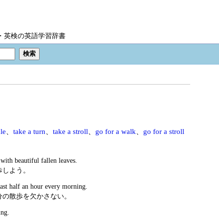
IC・英検の英語学習辞書
le
、
take a turn
、
take a stroll
、
go for a walk
、
go for a stroll
with beautiful fallen leaves.
歩しよう。
east half an hour every morning.
分の散歩を欠かさない。
ing.