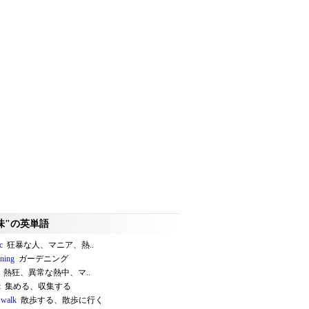
味"の英単語
c
狂暴な人、マニア、熱..
ning
ガーデニング
熱狂、異常な熱中、マ..
t
集める、収集する
 walk
散歩する、散歩に行く