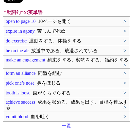
"動詞句"の英単語
open to page 10
10ページを開く
>
expire in agony
苦しんで死ぬ
>
do exercise
運動をする、体操をする
>
be on the air
放送中である、放送されている
>
make an engagement
約束をする、契約をする、婚約をする
>
form an alliance
同盟を組む
>
pick one’s nose
鼻をほじる
>
tooth is loose
歯がぐらぐらする
>
achieve success
成果を収める、成果を出す、目標を達成す
る
>
vomit blood
血を吐く
>
一覧