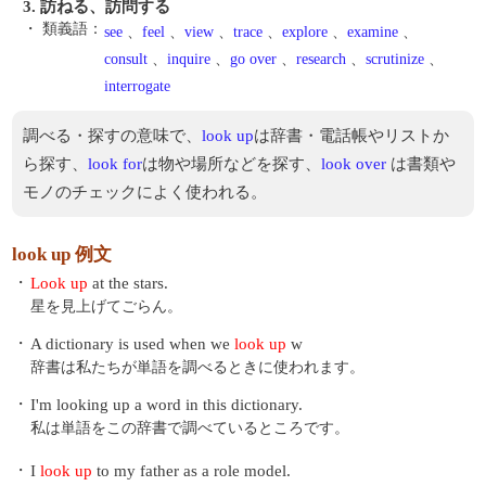
3. 訪ねる、訪問する
・ 類義語：
see
、
feel
、
view
、
trace
、
explore
、
examine
、
consult
、
inquire
、
go over
、
research
、
scrutinize
、
interrogate
調べる・探すの意味で、
look up
は辞書・電話帳やリストか
ら探す、
look for
は物や場所などを探す、
look over
は書類や
モノのチェックによく使われる。
look up 例文
・
Look up
at the stars.
星を見上げてごらん。
・
A dictionary is used when we
look up
w
辞書は私たちが単語を調べるときに使われます。
・
I'm looking up a word in this dictionary.
私は単語をこの辞書で調べているところです。
・
I
look up
to my father as a role model.