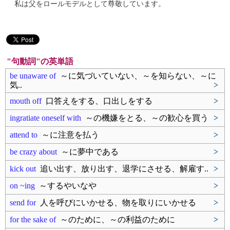
私は父をロールモデルとして尊敬しています。
"句動詞"の英単語
be unaware of
～に気づいていない、～を知らない、～に
気..
>
mouth off
口答えをする、口出しをする
>
ingratiate oneself with
～の機嫌をとる、～の歓心を買う
>
attend to
～に注意を払う
>
be crazy about
～に夢中である
>
kick out
追い出す、放り出す、退学にさせる、解雇す..
>
on ~ing
～するやいなや
>
send for
人を呼びにいかせる、物を取りにいかせる
>
for the sake of
～のために、～の利益のために
>