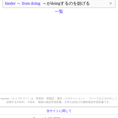
hinder ～ from doing
～がdoingするのを妨げる
>
一覧
eigonary（エイゴナリー）は、英単語・英熟語・連語（コロケーション）・フレーズなどをやさしく
説明するTOEFL・TOEIC・英検の英語学習辞書・大学入試向けの無料英語学習辞書です。
当サイトに関して