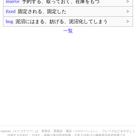
reserve
予約する、取っておく、在庫をもつ
>
fixed
固定される、固定した
>
bog
泥沼にはまる、妨げる、泥沼化してしまう
>
一覧
eigonary（エイゴナリー）は、英単語・英熟語・連語（コロケーション）・フレーズなどをやさしく
説明するTOEFL・TOEIC・英検の英語学習辞書・大学入試向けの無料英語学習辞書です。