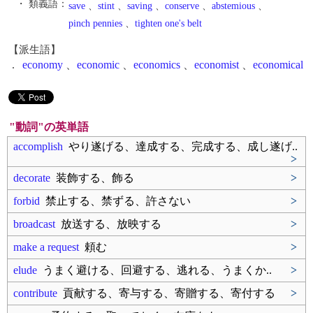
・ 類義語：
save
、
stint
、
saving
、
conserve
、
abstemious
、
pinch pennies
、
tighten one's belt
【派生語】
.
economy
、
economic
、
economics
、
economist
、
economical
"動詞"の英単語
accomplish
やり遂げる、達成する、完成する、成し遂げ..
>
decorate
装飾する、飾る
>
forbid
禁止する、禁ずる、許さない
>
broadcast
放送する、放映する
>
make a request
頼む
>
elude
うまく避ける、回避する、逃れる、うまくか..
>
contribute
貢献する、寄与する、寄贈する、寄付する
>