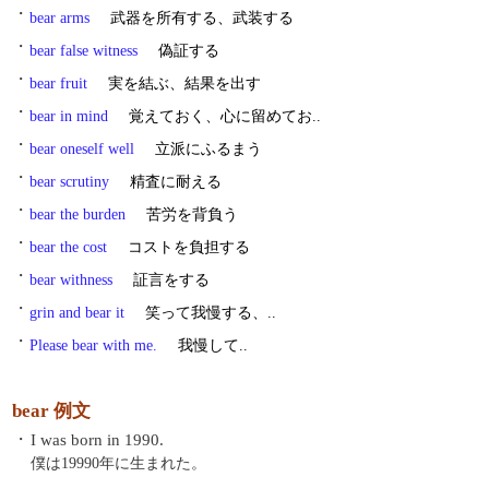
・
bear arms
武器を所有する、武装する
・
bear false witness
偽証する
・
bear fruit
実を結ぶ、結果を出す
・
bear in mind
覚えておく、心に留めてお..
・
bear oneself well
立派にふるまう
・
bear scrutiny
精査に耐える
・
bear the burden
苦労を背負う
・
bear the cost
コストを負担する
・
bear withness
証言をする
・
grin and bear it
笑って我慢する、..
・
Please bear with me.
我慢して..
bear 例文
・
I was born in 1990.
僕は19990年に生まれた。