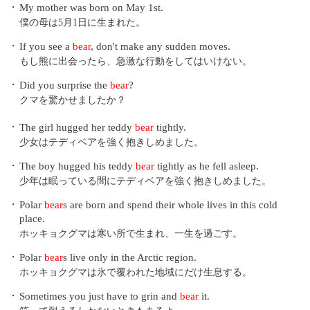
・
My mother was born on May 1st.
僕の母は5月1日に生まれた。
・
If you see a
bear
, don't make any sudden moves.
もし熊に出会ったら、急激な行動をしてはいけない。
・
Did you surprise the
bear
?
クマを驚かせましたか？
・
The girl hugged her teddy
bear
tightly.
少女はテディベアを強く抱きしめました。
・
The boy hugged his teddy
bear
tightly as he fell asleep.
少年は眠っている間にテディベアを強く抱きしめました。
・
Polar
bear
s are born and spend their whole lives in this cold
place.
ホッキョクグマは寒い所で生まれ、一生を過ごす。
・
Polar
bear
s live only in the Arctic region.
ホッキョクグマは氷で覆われた地域にだけ生息する。
・
Sometimes you just have to grin and
bear
it.