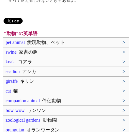
笑って耐えるしかないときもあるよ。
"動物"の英単語
pet animal
愛玩動物、ペット
>
swine
家畜の豚
>
koala
コアラ
>
sea lion
アシカ
>
giraffe
キリン
>
cat
猫
>
companion animal
伴侶動物
>
bow-wow
ワンワン
>
zoological gardens
動物園
>
orangutan
オランウータン
>