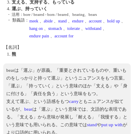
3.
支える、支持する、もっている
4.
運ぶ、持っていく
・
活用：bore / beared - born / beared、bearing、bears
・ 類義語：
meek
、
abide
、
stand
、
endure
、
account
、
hold up
、
hang on
、
stomach
、
tolerate
、
withstand
、
endure pain
、
account for
【名詞】
1.
熊
bearは「運ぶ」が原義。「重要とされているものや、重いも
のをしっかりと持って運ぶ」というニュアンスをもつ言葉。
「運ぶ」「持っていく」という意味のほか「支える」や「身
に付ける」「責任を負う」という意味をもつ。
支えて運ぶ、という語感をもつ
carry
ともニュアンスが似て
いるが、
bear
は「運ぶ」という意味では、文語的な表現であ
る。「支える」から意味が発展し「耐える」「我慢する」と
いう意味でも用いられる。この意味では
stand
や
put up with
が
より口語的に用いられる。