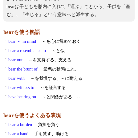
bearは子どもを胎内に入れて「運ぶ」ことから、子供を「産
む」、「生じる」という意味へと派生する。
bearを使う熟語
・
bear ～ in mind
～を心に留めておく
・
bear a resemblance to
～と似..
・
bear out
～を支持する、支える
・
bear the brunt of
最悪の状態にぶ..
・
bear with
～を我慢する、～に耐える
・
bear witness to
～を証言する
・
have bearing on
～と関係がある、～..
bearを使うよくある表現
・
bear a burden
負担を負う
・
bear a hand
手を貸す、助ける