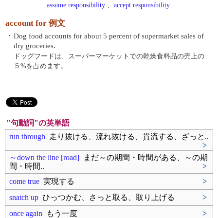
assume responsibility
、
accept responsibility
account for 例文
・
Dog food accounts for about 5 percent of supermarket sales of
dry groceries.
ドッグフードは、スーパーマーケットでの乾燥食料品の売上の
５%を占めます。
"句動詞"の英単語
run through
走り抜ける、流れ抜ける、貫流する、ざっと..
>
～down the line [road]
まだ～の期間・時間がある、～の期
間・時間..
>
come true
実現する
>
snatch up
ひっつかむ、さっと取る、取り上げる
>
once again
もう一度
>