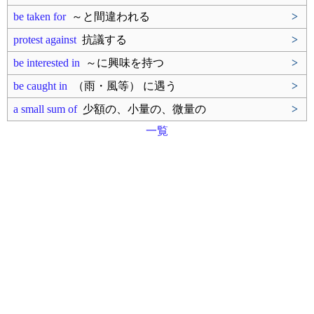
be taken for
～と間違われる
>
protest against
抗議する
>
be interested in
～に興味を持つ
>
be caught in
（雨・風等） に遇う
>
a small sum of
少額の、小量の、微量の
>
一覧