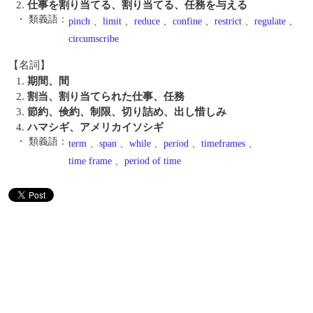
2.
仕事を割り当てる、割り当てる、任務を与える
・ 類義語：
pinch
、
limit
、
reduce
、
confine
、
restrict
、
regulate
、
circumscribe
【名詞】
1.
期間、間
2.
割当、割り当てられた仕事、任務
3.
節約、倹約、制限、切り詰め、出し惜しみ
4.
ハマシギ、アメリカイソシギ
・ 類義語：
term
、
span
、
while
、
period
、
timeframes
、
time frame
、
period of time