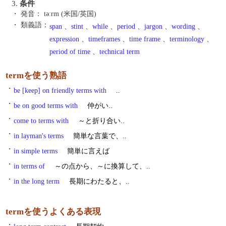
3.
条件
・ 発音：
təːrm (米国/英国)
・ 類義語：
span
、
stint
、
while
、
period
、
jargon
、
wording
、
expression
、
timeframes
、
time frame
、
terminology
、
period of time
、
technical term
termを使う熟語
・
be [keep] on friendly terms with
..
・
be on good terms with
仲がい..
・
come to terms with
～と折り合い..
・
in layman's terms
簡単な言葉で、..
・
in simple terms
簡単に言えば
・
in terms of
～の点から、～に換算して、..
・
in the long term
長期にわたると、..
termを使うよくある表現
・