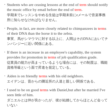
・
Students who are ceasing lessons at the end of
term
should notify
the music office by email before the end of
term
.
学期末でレッスンをやめる生徒は学期末前にeメールで音楽事務
所に知らせなければなりません。
・
People, in fact, are more closely related to chimpanzees in
term
s
of their DNA than the horse it to the zebra.
事実、馬がシマウマに対する以上に、人間はそのDNAにおいてチ
ンパンジーに近い関係にある。
・
If there is an increase in an employee's capability, the system
provides for promotion in
term
s of job qualification grade.
従業員の能力が高まっているような場合には、その制度は、職能
資格等級という面で昇進を規定している。
・
Aiden is on friendly
term
s with his old neighbors.
エイデンは、昔からの隣近所の人達と親しい関係である。
・
I used to be on good
term
s with Daniel,but after he married I've
seen little of him.
ダニエルとは仲が良かったが、彼が結婚してからほとんど会って
いない