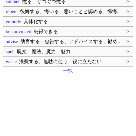
simmer
煮る、ぐつぐつ煮る
>
repent
後悔する、悔いる、悪いことと認める、懺悔..
>
embody
具体化する
>
be convinced
納得できる
>
advise
助言する、忠告する、アドバイスする、勧め..
>
spell
呪文、魔法、魔力、魅力
>
waste
浪費する、無駄に使う、役に立たない
>
一覧