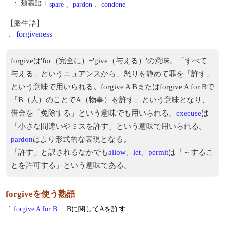
・ 類義語：
spare
、
pardon
、
condone
【派生語】
.
forgiveness
forgiveは'for（完全に）+'give（与える）'の意味。「すべて
与える」というニュアンスから、怒りを静めて罪を「許す」
という意味で用いられる。forgive A Bまたはforgive A for Bで
「B（人）のことでA（物事）を許す」という意味となり、
借金を「免除する」という意味でも用いられる。
execuse
は
「小さな間違いやミスを許す」という意味で用いられる。
pardon
はより形式的な表現となる。
「許す」と訳されるなかでも
allow
、
let
、
permit
は「～するこ
とを許可する」という意味である。
forgiveを使う熟語
・
forgive A for B
Bに関してAを許す