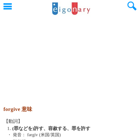
forgive 意味
【動詞】
1.
(罪などを)許す、容赦する、罪を許す
・ 発音：
fərgív (米国/英国)