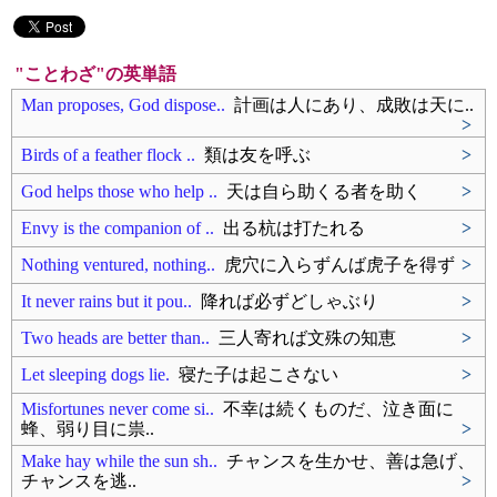
"ことわざ"の英単語
Man proposes, God dispose..
計画は人にあり、成敗は天に..
>
Birds of a feather flock ..
類は友を呼ぶ
>
God helps those who help ..
天は自ら助くる者を助く
>
Envy is the companion of ..
出る杭は打たれる
>
Nothing ventured, nothing..
虎穴に入らずんば虎子を得ず
>
It never rains but it pou..
降れば必ずどしゃぶり
>
Two heads are better than..
三人寄れば文殊の知恵
>
Let sleeping dogs lie.
寝た子は起こさない
>
Misfortunes never come si..
不幸は続くものだ、泣き面に
蜂、弱り目に祟..
>
Make hay while the sun sh..
チャンスを生かせ、善は急げ、
チャンスを逃..
>