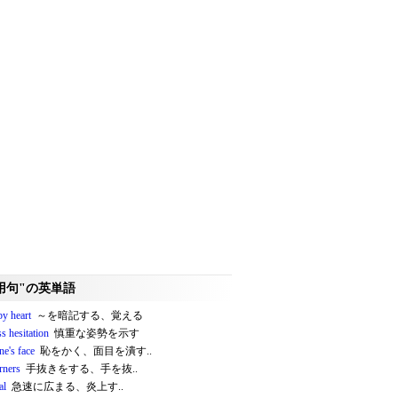
用句"の英単語
by heart
～を暗記する、覚える
s hesitation
慎重な姿勢を示す
ne's face
恥をかく、面目を潰す..
rners
手抜きをする、手を抜..
al
急速に広まる、炎上す..