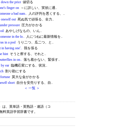
 down the price
値切る
ne's finger on
～に詳しい、実状に通..
someone a bad nam..
人の評判を悪くする、..
 oneself out
死ぬ気で頑張る、全力..
under pressure
圧力がかかる
oil
あやしげなもの、いん..
omeone in the lo..
人につねに最新情報を..
eas in a pod
うり二つ、瓜二つ、と..
t in having one'..
我を張る
he hint
そうと察する、それと..
utterflies in on..
落ち着かない、緊張す..
t by ear
臨機応変にする、状況..
tch
割り勘にする
 fortune
莫大な金がかかる
neself short
自分を安売りする、自..
＜ 一覧 ＞
ゴナリー）は、英単語・英熟語・連語（コ
の無料英語学習辞書です。