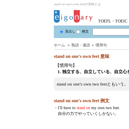
stand on one's own feetの意味とは
TOEFL・TOE
見出し
例文
ホーム
＞
熟語・連語
＞
慣用句
stand on one's own feet
意味
【慣用句】
1. 独立する、自立している、自立
stand on one's own two feetともいう。
stand on one's own feet 例文
・
I'll have to
stand on
my own two feet.
自分の力でやっていくしかない。