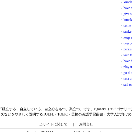
knock
have o
give 
knock
come 
snake 
keep s
two p
persis
take t
have b
play i
go du
cost a
sell o
 feetの意味は、「独立する、自立している、自立心をもつ、巣立つ」です。eigonary（エイ
ズなどをやさしく説明するTOEFL・TOEIC・英検の英語学習辞書・大学入試向け
当サイトに関して
｜
お問合せ