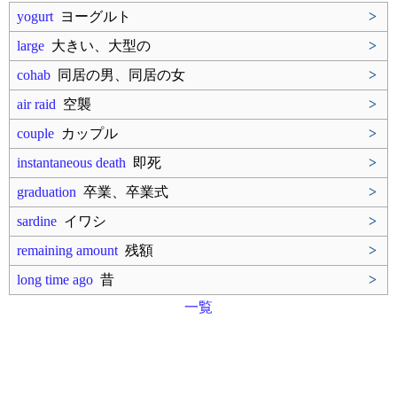
yogurt
ヨーグルト
>
large
大きい、大型の
>
cohab
同居の男、同居の女
>
air raid
空襲
>
couple
カップル
>
instantaneous death
即死
>
graduation
卒業、卒業式
>
sardine
イワシ
>
remaining amount
残額
>
long time ago
昔
>
一覧