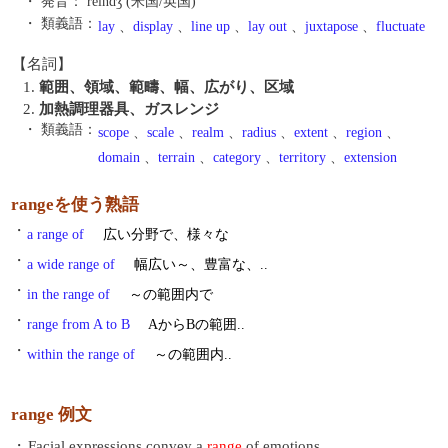
・ 発音：
reindʒ (米国/英国)
・ 類義語：
lay
、
display
、
line up
、
lay out
、
juxtapose
、
fluctuate
【名詞】
1.
範囲、領域、範疇、幅、広がり、区域
2.
加熱調理器具、ガスレンジ
・ 類義語：
scope
、
scale
、
realm
、
radius
、
extent
、
region
、
domain
、
terrain
、
category
、
territory
、
extension
rangeを使う熟語
・
a range of
広い分野で、様々な
・
a wide range of
幅広い～、豊富な、..
・
in the range of
～の範囲内で
・
range from A to B
AからBの範囲..
・
within the range of
～の範囲内..
range 例文
・
Facial expressions convey a
range
of emotions.