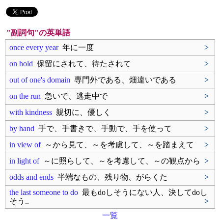
"副詞句"の英単語
once every year
年に一度
>
on hold
保留にされて、待たされて
>
out of one's domain
専門外である、畑違いである
>
on the run
急いで、逃走中で
>
with kindness
親切に、優しく
>
by hand
手で、手書きで、手動で、手を使って
>
in view of
～から見て、～を考慮して、～を踏まえて
>
in light of
～に照らして、～を考慮して、～の観点から
>
odds and ends
半端なもの、残り物、がらくた
>
the last someone to do
最もdoしそうにない人、決してdoし
そう..
>
一覧