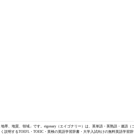
地勢、地帯、地質、領域」です。eigonary（エイゴナリー）は、英単語・英熟語・連
く説明するTOEFL・TOEIC・英検の英語学習辞書・大学入試向けの無料英語学習