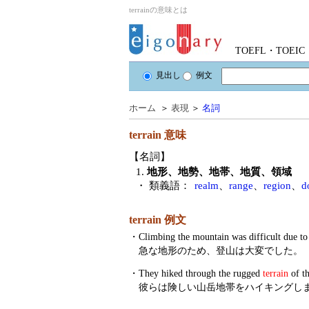
terrainの意味とは
TOEFL・TOE
見出し
例文
ホーム
＞
表現
＞
名詞
terrain
意味
【名詞】
1.
地形、地勢、地帯、地質、領域
・ 類義語：
realm
、
range
、
region
、
d
terrain 例文
・
Climbing the mountain was difficult due to
急な地形のため、登山は大変でした。
・
They hiked through the rugged
terrain
of t
彼らは険しい山岳地帯をハイキングし