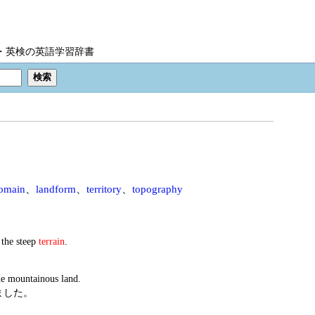
IC・英検の英語学習辞書
omain
、
landform
、
territory
、
topography
 the steep
terrain
.
he mountainous land.
ました。