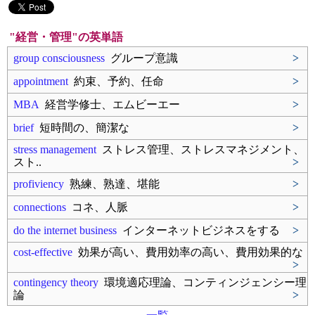
"経営・管理"の英単語
group consciousness
グループ意識
>
appointment
約束、予約、任命
>
MBA
経営学修士、エムビーエー
>
brief
短時間の、簡潔な
>
stress management
ストレス管理、ストレスマネジメント、
スト..
>
profiviency
熟練、熟達、堪能
>
connections
コネ、人脈
>
do the internet business
インターネットビジネスをする
>
cost-effective
効果が高い、費用効率の高い、費用効果的な
>
contingency theory
環境適応理論、コンティンジェンシー理
論
>