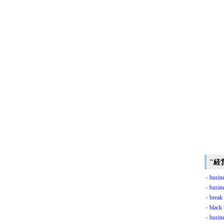
"経
busin
busin
break
black
busine