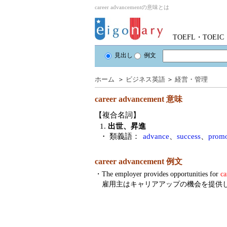
career advancementの意味とは
TOEFL・TOE
見出し
例文
ホーム
＞
ビジネス英語
＞
経営・管理
career advancement
意味
【複合名詞】
1.
出世、昇進
・ 類義語：
advance
、
success
、
promo
career advancement 例文
・
The employer provides opportunities for
ca
雇用主はキャリアアップの機会を提供