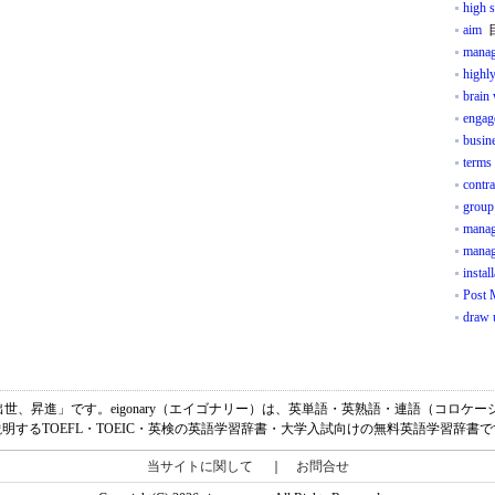
high s
aim
manag
highly
brain
engage
busin
terms
contra
group
mana
manag
instal
Post M
draw 
tの意味は、「出世、昇進」です。eigonary（エイゴナリー）は、英単語・英熟語・連語（コ
明するTOEFL・TOEIC・英検の英語学習辞書・大学入試向けの無料英語学習辞書
当サイトに関して
｜
お問合せ