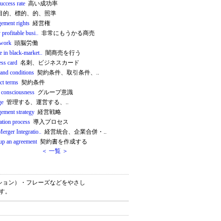
uccess rate
高い成功率
目的、標的、的、照準
ement rights
経営権
 profitable busi..
非常にもうかる商売
 work
頭脳労働
 in black-market..
闇商売を行う
ess card
名刺、ビジネスカード
 and conditions
契約条件、取引条件、..
ct terms
契約条件
 consciousness
グループ意識
ge
管理する、運営する、..
ement strategy
経営戦略
lation process
導入プロセス
erger Integratio..
経営統合、企業合併・..
up an agreement
契約書を作成する
＜ 一覧 ＞
ロケーション）・フレーズなどをやさし
です。