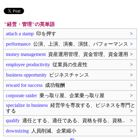
"経営・管理"の英単語
attach a stamp
印を押す
>
performance
公演、上演、演奏、演技、パフォーマンス
>
money management
資産運用管理、資金管理、資金運用
>
employee productivity
従業員の生産性
>
business opportunity
ビジネスチャンス
>
reward for success
成功報酬
>
corporate raider
乗っ取り屋、企業乗っ取り屋
>
specialize in business
経営学を専攻する、ビジネスを専門と
する
>
qualify
適任とする、適任である、資格を得る、資格..
>
downsizing
人員削減、企業縮小
>