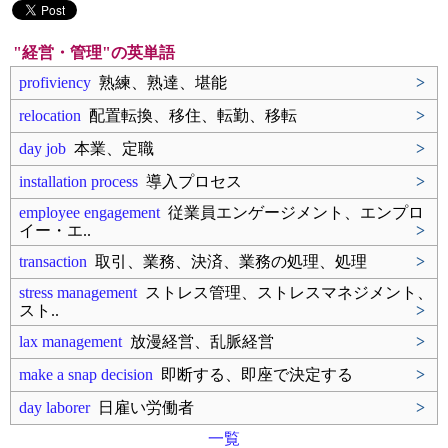
"経営・管理"の英単語
profiviency
熟練、熟達、堪能
>
relocation
配置転換、移住、転勤、移転
>
day job
本業、定職
>
installation process
導入プロセス
>
employee engagement
従業員エンゲージメント、エンプロ
イー・エ..
>
transaction
取引、業務、決済、業務の処理、処理
>
stress management
ストレス管理、ストレスマネジメント、
スト..
>
lax management
放漫経営、乱脈経営
>
make a snap decision
即断する、即座で決定する
>
day laborer
日雇い労働者
>
一覧