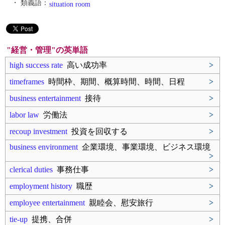
・ 類義語：
situation room
"経営・管理"の英単語
high success rate
高い成功率
>
timeframes
時間枠、期間、概算時間、時間、日程
>
business entertainment
接待
>
labor law
労働法
>
recoup investment
投資を回収する
>
business environment
企業環境、事業環境、ビジネス環境
>
clerical duties
事務仕事
>
employment history
職歴
>
employee entertainment
親睦会、慰安旅行
>
tie-up
提携、合併
>