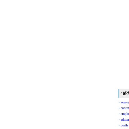
"経
segreg
contra
emplo
admini
death