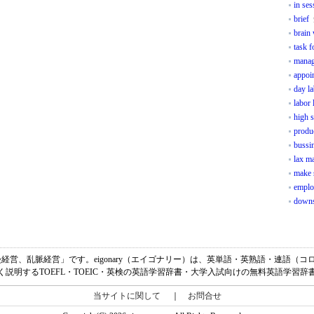
in ses
brief
brain
task f
manag
appoi
day la
labor
high s
produ
bussi
lax m
make 
emplo
downs
味は、「放漫経営、乱脈経営」です。eigonary（エイゴナリー）は、英単語・英熟語・連語
く説明するTOEFL・TOEIC・英検の英語学習辞書・大学入試向けの無料英語学習辞
当サイトに関して
｜
お問合せ