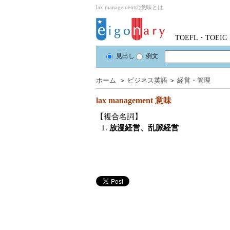
lax managementの意味とは
TOEFL・TOE
見出し
例文
ホーム
＞
ビジネス英語
＞
経営・管理
lax management
意味
【複合名詞】
1.
放漫経営、乱脈経営