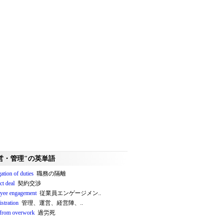
営・管理"の英単語
ation of duties
職務の隔離
ct deal
契約交渉
yee engagement
従業員エンゲージメン..
stration
管理、運営、経営陣、..
 from overwork
過労死