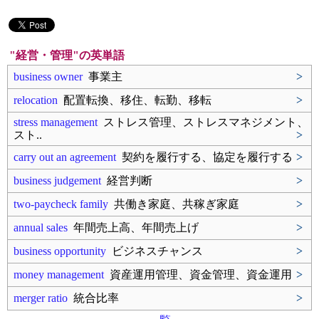
"経営・管理"の英単語
business owner
事業主
>
relocation
配置転換、移住、転勤、移転
>
stress management
ストレス管理、ストレスマネジメント、
スト..
>
carry out an agreement
契約を履行する、協定を履行する
>
business judgement
経営判断
>
two-paycheck family
共働き家庭、共稼ぎ家庭
>
annual sales
年間売上高、年間売上げ
>
business opportunity
ビジネスチャンス
>
money management
資産運用管理、資金管理、資金運用
>
merger ratio
統合比率
>