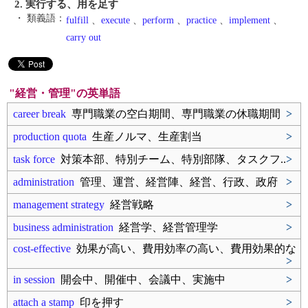
2. 実行する、用を足す
・ 類義語：
fulfill
、
execute
、
perform
、
practice
、
implement
、
carry out
"経営・管理"の英単語
career break
専門職業の空白期間、専門職業の休職期間
>
production quota
生産ノルマ、生産割当
>
task force
対策本部、特別チーム、特別部隊、タスクフ..
>
administration
管理、運営、経営陣、経営、行政、政府
>
management strategy
経営戦略
>
business administration
経営学、経営管理学
>
cost-effective
効果が高い、費用効率の高い、費用効果的な
>
in session
開会中、開催中、会議中、実施中
>
attach a stamp
印を押す
>