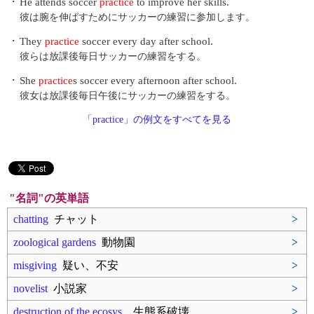
・
He attends soccer
practice
to improve her skills.
彼は腕を伸ばすためにサッカーの練習に参加します。
・
They
practice
soccer every day after school.
彼らは放課後毎日サッカーの練習をする。
・
She
practice
s soccer every afternoon after school.
彼女は放課後毎日午後にサッカーの練習をする。
「practice」の例文をすべてを見る
"名詞"の英単語
chatting
チャット
>
zoological gardens
動物園
>
misgiving
疑い、不安
>
novelist
小説家
>
destruction of the ecosys..
生態系破壊
>