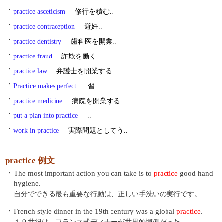
・
practice asceticism
修行を積む..
・
practice contraception
避妊..
・
practice dentistry
歯科医を開業..
・
practice fraud
詐欺を働く
・
practice law
弁護士を開業する
・
Practice makes perfect.
習..
・
practice medicine
病院を開業する
・
put a plan into practice
..
・
work in practice
実際問題としてう..
practice 例文
・
The most important action you can take is to
practice
good hand
hygiene.
自分でできる最も重要な行動は、正しい手洗いの実行です。
・
French style dinner in the 19th century was a global
practice
.
１９世紀は、フランス式ディナーが世界的慣例だった。