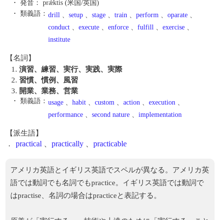
・ 発音：
prǽktis (米国/英国)
・ 類義語：
drill
、
setup
、
stage
、
train
、
perform
、
oparate
、
conduct
、
execute
、
enforce
、
fulfill
、
exercise
、
institute
【名詞】
1.
演習、練習、実行、実践、実際
2.
習慣、慣例、風習
3.
開業、業務、営業
・ 類義語：
usage
、
habit
、
custom
、
action
、
execution
、
performance
、
second nature
、
implementation
【派生語】
.
practical
、
practically
、
practicable
アメリカ英語とイギリス英語でスペルが異なる。アメリカ英
語では動詞でも名詞でもpractice。イギリス英語では動詞で
はpractise、名詞の場合はpracticeと表記する。