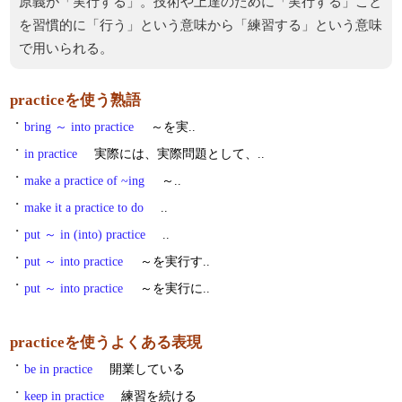
原義が「実行する」。技術や上達のために「実行する」こと
を習慣的に「行う」という意味から「練習する」という意味
で用いられる。
practiceを使う熟語
・
bring ～ into practice
～を実..
・
in practice
実際には、実際問題として、..
・
make a practice of ~ing
～..
・
make it a practice to do
..
・
put ～ in (into) practice
..
・
put ～ into practice
～を実行す..
・
put ～ into practice
～を実行に..
practiceを使うよくある表現
・
be in practice
開業している
・
keep in practice
練習を続ける