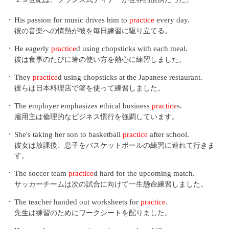
・
His passion for music drives him to
practice
every day.
彼の音楽への情熱が彼を毎日練習に駆り立てる。
・
He eagerly
practice
d using chopsticks with each meal.
彼は食事のたびに箸の使い方を熱心に練習しました。
・
They
practice
d using chopsticks at the Japanese restaurant.
彼らは日本料理店で箸を使って練習しました。
・
The employer emphasizes ethical business
practice
s.
雇用主は倫理的なビジネス慣行を強調しています。
・
She's taking her son to basketball
practice
after school.
彼女は放課後、息子をバスケットボールの練習に連れて行きま
す。
・
The soccer team
practice
d hard for the upcoming match.
サッカーチームは次の試合に向けて一生懸命練習しました。
・
The teacher handed out worksheets for
practice
.
先生は練習のためにワークシートを配りました。