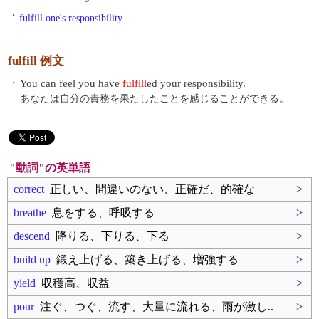
・
fulfill one's responsibility
..
fulfill 例文
・
You can feel you have
fulfill
ed your responsibility.
あなたは自分の責務を果たしたことを感じることができる。
"動詞"の英単語
correct
正しい、間違いのない、正確だ、的確な
>
breathe
息をする、呼吸する
>
descend
降りる、下りる、下る
>
build up
鍛え上げる、築き上げる、増強する
>
yield
収穫高、収益
>
pour
注ぐ、つぐ、流す、大量に流れる、雨が激し..
>