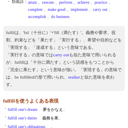
・ 類義語：
attain
、
execute
、
perform
、
achieve
、
practice
、
complete
、
make good
、
implement
、
carry out
、
accomplish
、
do business
fulfilは、'ful（十分に）'+'fill（満たす）'。義務や要求、役
割、約束などを「果たす」「実行する」、希望や目的などを
「実現する」「達成する」という意味である。
「実行する」の意味では
carry out
も似た意味で用いられる
が、fulfillは「十分に満たす」という語感をもつことから
「完全に果たす」という意味が強い。「実現する」の意味で
は、be fulfilledの形で用いられ、
realize
と似た意味を表わ
す。
fulfillを使うよくある表現
・
fulfill one's dream
夢をかなえ..
・
fulfill one's duties
義務を果..
・
fulfill one's obligations
..