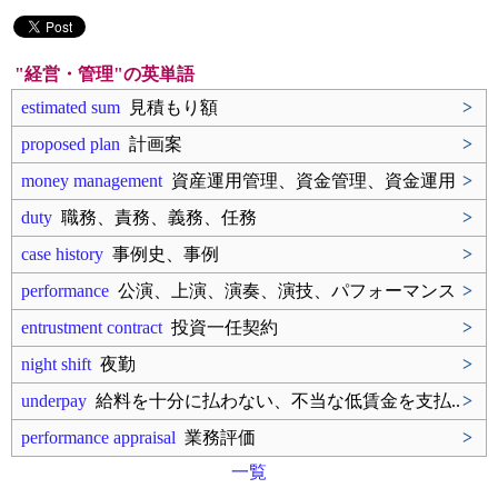
"経営・管理"の英単語
estimated sum
見積もり額
>
proposed plan
計画案
>
money management
資産運用管理、資金管理、資金運用
>
duty
職務、責務、義務、任務
>
case history
事例史、事例
>
performance
公演、上演、演奏、演技、パフォーマンス
>
entrustment contract
投資一任契約
>
night shift
夜勤
>
underpay
給料を十分に払わない、不当な低賃金を支払..
>
performance appraisal
業務評価
>
一覧