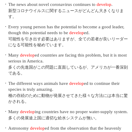
・
The news about novel coronavirus continues to
develop
.
新型コロナウイルスに関するニュースがどんどん大きくなりま
す。
・
Every young person has the potential to become a good leader,
though this potential needs to be
develop
ed.
可能性を引き出す必要はありますが、全ての若者が良いリーダー
になる可能性を秘めています。
・
Many
develop
ed countries are facing this problem, but it is most
serious in America.
多くの先進国がこの問題に直面しているが、アメリカが一番深刻
である。
・
The different ways animals have
develop
ed to continue their
species is truly amazing.
種の存続のために動物が発展させてきた様々な方法には本当に驚
かされる。
・
Many
develop
ing countries have no proper water-supply system.
多くの発展途上国に適切な給水システムが無い。
・
Astronomy
develop
ed from the observation that the heavenly