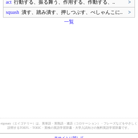
act
行動する、振る舞う、作用する、作動する、..
>
squash
潰す、踏み潰す、押しつぶす、ぺしゃんこに..
>
一覧
eigonary（エイゴナリー）は、英単語・英熟語・連語（コロケーション）・フレーズなどをやさしく
説明するTOEFL・TOEIC・英検の英語学習辞書・大学入試向けの無料英語学習辞書です。