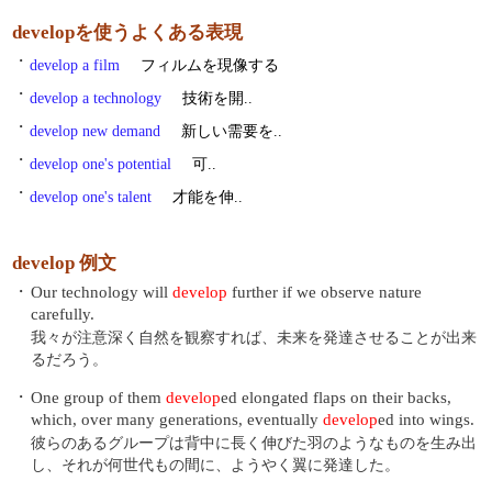
developを使うよくある表現
・
develop a film
フィルムを現像する
・
develop a technology
技術を開..
・
develop new demand
新しい需要を..
・
develop one's potential
可..
・
develop one's talent
才能を伸..
develop 例文
・
Our technology will
develop
further if we observe nature
carefully.
我々が注意深く自然を観察すれば、未来を発達させることが出来
るだろう。
・
One group of them
develop
ed elongated flaps on their backs,
which, over many generations, eventually
develop
ed into wings.
彼らのあるグループは背中に長く伸びた羽のようなものを生み出
し、それが何世代もの間に、ようやく翼に発達した。