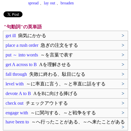
spread
、
lay out
、
broaden
"句動詞"の英単語
get ill
病気にかかる
>
place a rush order
急ぎの注文をする
>
put ～ into words
～を言葉で表す
>
get A across to B
Aを理解させる
>
fall through
失敗に終わる、駄目になる
>
level with
～に率直に言う、～と率直に話をする
>
devote A to B
AをBに向ける捧げる
>
check out
チェックアウトする
>
engage with
～に関与する、～と戦争をする
>
have been to
～へ行ったことがある、～へ来たことがある
>