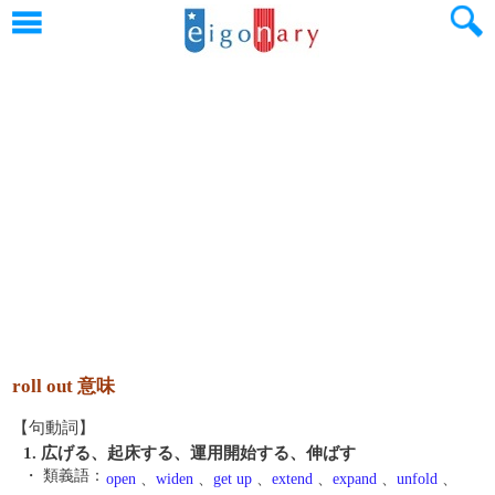
roll out 意味
【句動詞】
1. 広げる、起床する、運用開始する、伸ばす
・ 類義語：
open
、
widen
、
get up
、
extend
、
expand
、
unfold
、